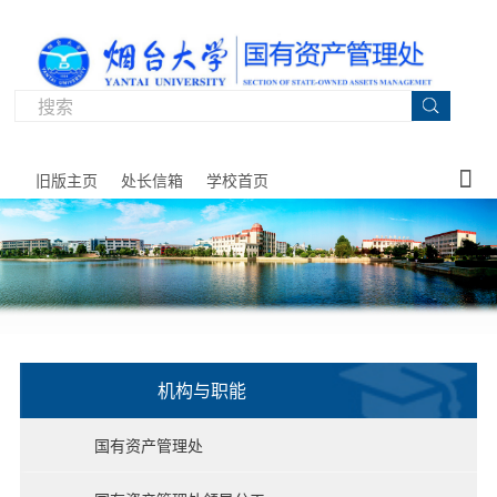

旧版主页
处长信箱
学校首页
机构与职能
网站
党建
机构
规章
资产
物资
政府
资产
房产
服务
国有资产管理处
首页
工作
与职
制度
管理
供应
采购
经营
管理
指南