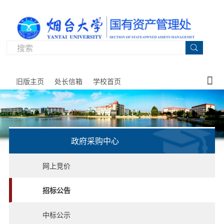

旧版主页
处长信箱
学校首页
政府采购中心
网站
党建
机构
规章
资产
物资
政府
资产
房产
服务
网上竞价
首页
工作
与职
制度
管理
供应
采购
经营
管理
指南
招标公告
能
中心
监管
中标公示