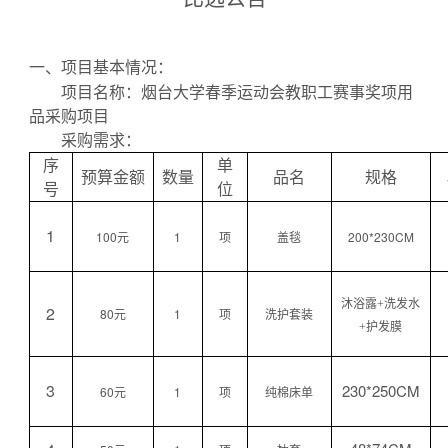
一、项目基本情况：
项目名称：烟台大学春季运动会教职工赛事奖项用
品采购项目
采购需求：
序
单
预算金额
数量
品名
规格
号
位
1
100元
1
项
盖毯
200*230CM
沐浴露
+洗发水
2
80元
1
项
洗护套装
+护发膜
3
230*250CM
60元
1
项
纯棉床单