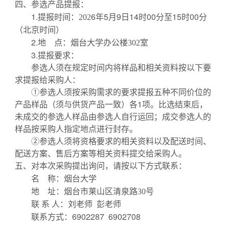
四、
参选产品提报
：
1.
提报
6
年
5
月
9
日
14时00分至15
时
00
时间：
202
分
（北京时间）
2.地 点：
烟台大学办公楼
302室
3.提报要求：
参选人须在规定时间内将样品和相关资料按以下要
求提报给采购人：
①参选人须按采购需求的要求提报五种不同价位的
产品样品（须与供货产品一致）各1项。比选结束后，
未成交的参选人样品由参选人自行运回；成交参选人的
样品按采购人指定地点进行封存。
②参选人须将
资格要求
的相关资料以及配送时间、
配送方案、售后方案等相关资料提交给采购人。
五
、对本次
采购
提出询问，请按以下方式联系：
烟台大学
名
称：
地
址：烟台市莱山区清泉路
30号
联
系
人：刘老师
彭老师
联系方式：
6902287 6902708