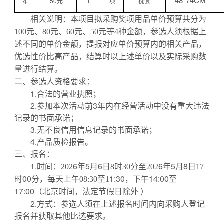
4
48*74CM
50元
1
项
枕套
相关说明：本项目拟采购奖项用品单价预算共分为
100元、80元、60元、50元等4种金额，参选人须根据上
述不同的单价金额，提报对应单价预算内的相关产品，
优选性价比高产品，结算时以上述单价以及实际采购数
量进行结算。
二、
参选人
资格要求：
1.
合法
的
营业执照
；
2.参加本次活动前3年内在经营活动中没有重大违法
记录的书面承诺
；
3.无不良信用信息记录的书面承诺；
4.产品质检报告。
三、
报名
：
1.时
6
年
5
月
6
6
年
5
月
8
间：
202
日
8时30分至202
日
17
00
1
:30，下午
1
4
:
0
0至
时
分，每天上午
08:30至1
1
7
:
00
（北京时间，法定节假日除外
）
2.方式：
参选人须在上述报名时间内向采购人登记
报名并获取其他比选要求。